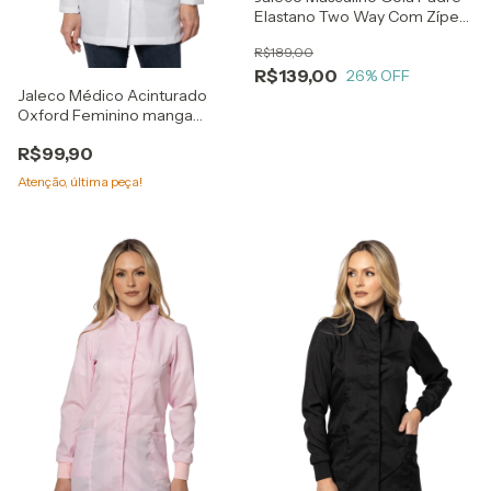
Elastano Two Way Com Zíper
Slim
R$189,00
R$139,00
26
% OFF
Jaleco Médico Acinturado
Oxford Feminino manga
punho botões
R$99,90
Atenção, última peça!