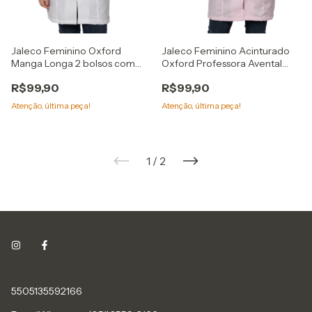
Jaleco Feminino Oxford
Jaleco Feminino Acinturado
Manga Longa 2 bolsos com
Oxford Professora Avental
punho
Preto
R$99,90
R$99,90
Atenção, última peça!
Atenção, última peça!
1
/
2
5505135592166