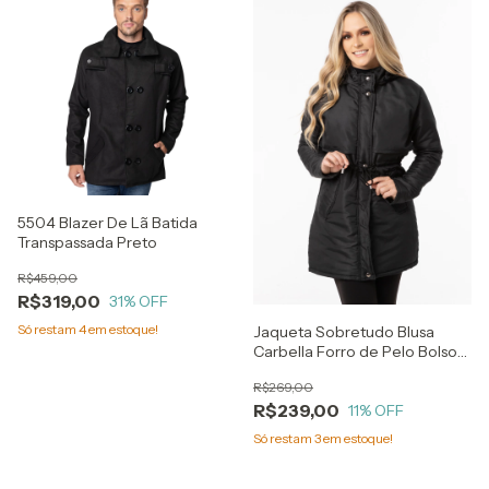
5504 Blazer De Lã Batida
Transpassada Preto
R$459,00
R$319,00
31
% OFF
Só restam
4
em estoque!
Jaqueta Sobretudo Blusa
Carbella Forro de Pelo Bolso
com Cordão cintura Preto
R$269,00
R$239,00
11
% OFF
Só restam
3
em estoque!