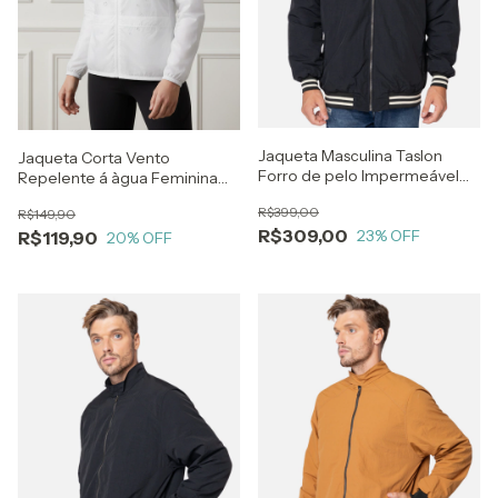
Jaqueta Masculina Taslon
Jaqueta Corta Vento
Forro de pelo Impermeável
Repelente á àgua Feminina
com Punho Listrado
Poly Puff Com Capuz Leve
R$399,00
R$149,90
Frio Chuva
R$309,00
23
% OFF
R$119,90
20
% OFF