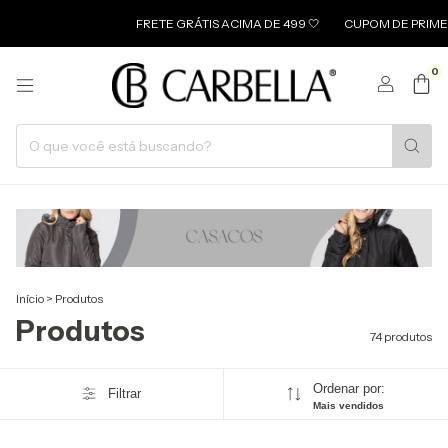
FRETE GRÁTIS ACIMA DE 499 🤍
CUPOM DE PRIMEIRA COMPRA: U
0
Início
>
Produtos
Produtos
74 produtos
Ordenar por:
Filtrar
Mais vendidos