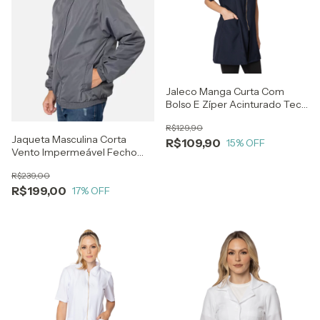
Jaleco Manga Curta Com
Bolso E Zíper Acinturado Tec
Two Way
R$129,90
Jaqueta Masculina Corta
R$109,90
15
% OFF
Vento Impermeável Fecho
Refletivo Cinza
R$239,00
R$199,00
17
% OFF