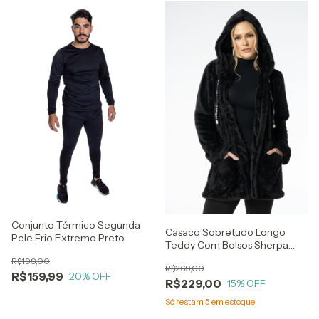
Conjunto Térmico Segunda
Casaco Sobretudo Longo
Pele Frio Extremo Preto
Teddy Com Bolsos Sherpa
Inverno
R$199,00
R$269,00
R$159,99
20
% OFF
R$229,00
15
% OFF
Só restam
5
em estoque!