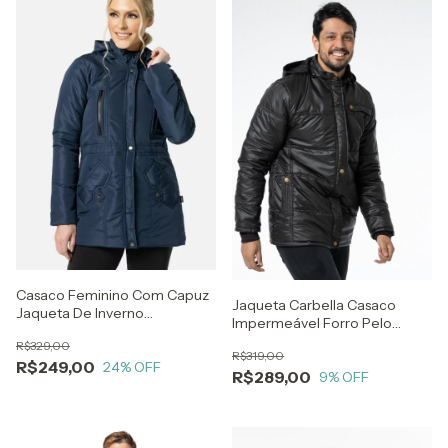
Casaco Feminino Com Capuz
Jaqueta Carbella Casaco
Jaqueta De Inverno
Impermeável Forro Pelo
Repelente Água
Capuz Removível Preto
R$329,00
R$319,00
R$249,00
24
% OFF
R$289,00
9
% OFF