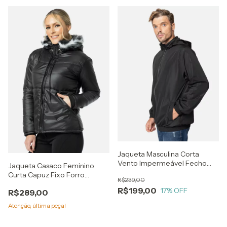
Jaqueta Masculina Corta
Vento Impermeável Fecho
Jaqueta Casaco Feminino
Refletivo Preta
Curta Capuz Fixo Forro
R$239,00
Peluciado - Impermeável
R$199,00
17
% OFF
R$289,00
Capuz
Atenção, última peça!