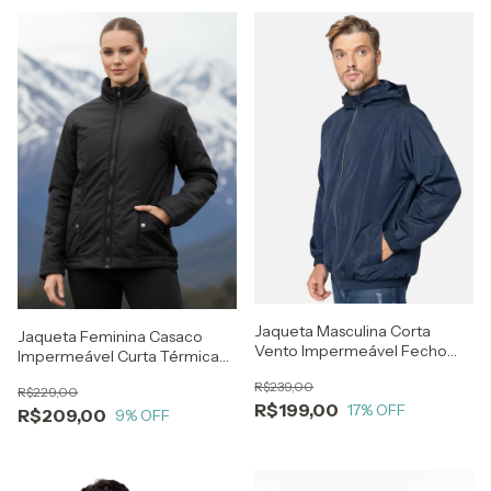
Jaqueta Masculina Corta
Jaqueta Feminina Casaco
Vento Impermeável Fecho
Impermeável Curta Térmica
Refletivo Azul
Frio Neve
R$239,00
R$229,00
R$199,00
17
% OFF
R$209,00
9
% OFF