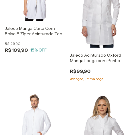
Jaleco Manga Curta Com
Bolso E Zíper Acinturado Tec
Two Way
R$129,90
R$109,90
15
% OFF
Jaleco Acinturado Oxford
Manga Longa com Punho
Bolsos Botão
R$99,90
Atenção, última peça!