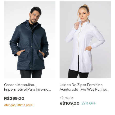
Casaco Masculino
Jaleco De Ziper Feminino
Impermeável Para Inverno
Acinturado Two Way Punho
Frio Neve Azul
Gola Padre
R$289,00
R$149,90
R$109,00
27
% OFF
Atenção, última peça!