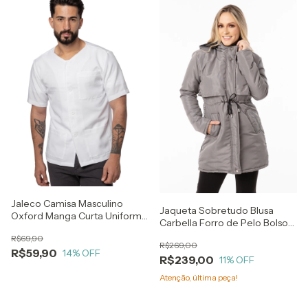
Jaleco Camisa Masculino
Jaqueta Sobretudo Blusa
Oxford Manga Curta Uniforme
Carbella Forro de Pelo Bolso
Avental
com Cordão cintura Cinza
R$69,90
R$269,00
R$59,90
14
% OFF
R$239,00
11
% OFF
Atenção, última peça!