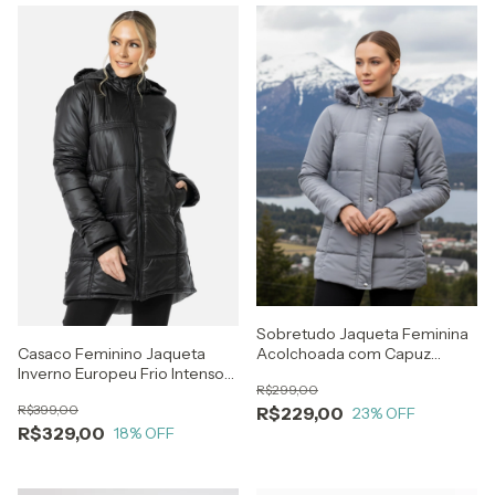
Sobretudo Jaqueta Feminina
Acolchoada com Capuz
Casaco Feminino Jaqueta
Removível - Frio Térmica
Inverno Europeu Frio Intenso
R$299,00
Extremo Neve - Impermeável
R$399,00
R$229,00
23
% OFF
R$329,00
18
% OFF