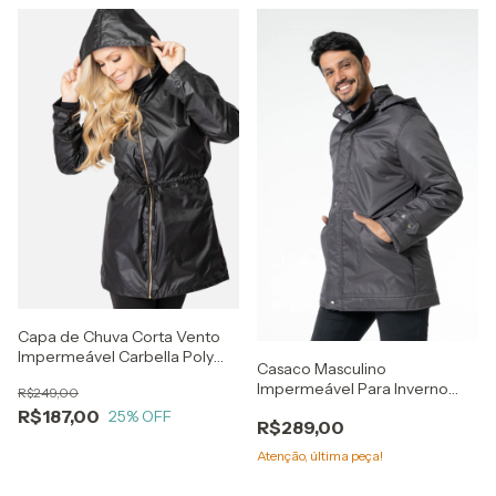
Capa de Chuva Corta Vento
Impermeável Carbella Poly
Casaco Masculino
Ásia Ultra Leve
Impermeável Para Inverno
R$249,00
Frio Neve Cinza
R$187,00
25
% OFF
R$289,00
Atenção, última peça!