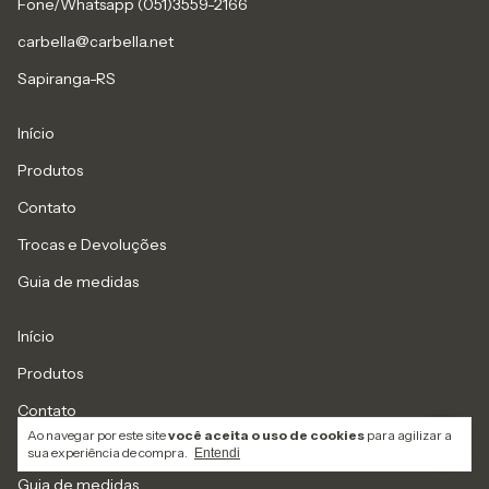
Fone/Whatsapp (051)3559-2166
carbella@carbella.net
Sapiranga-RS
Início
Produtos
Contato
Trocas e Devoluções
Guia de medidas
Início
Produtos
Contato
Ao navegar por este site
você aceita o uso de cookies
para agilizar a
Trocas e Devoluções
sua experiência de compra.
Entendi
Guia de medidas