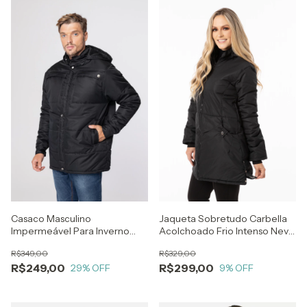
Casaco Masculino
Jaqueta Sobretudo Carbella
Impermeável Para Inverno
Acolchoado Frio Intenso Neve
Frio Neve Viagem
- Impermeável
R$349,00
R$329,00
R$249,00
R$299,00
29
% OFF
9
% OFF