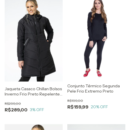
Conjunto Térmico Segunda
Jaqueta Casaco Chillan Bolsos
Pele Frio Extremo Preto
Inverno Frio Preto Repelente
a Água Longo
R$199,00
R$299,00
R$159,99
20
% OFF
R$289,00
3
% OFF