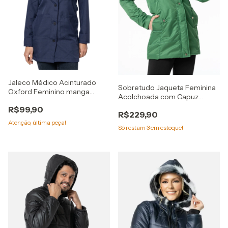
Jaleco Médico Acinturado
Sobretudo Jaqueta Feminina
Oxford Feminino manga
Acolchoada com Capuz
punho botões
Removível verde
R$99,90
R$229,90
Atenção, última peça!
Só restam
3
em estoque!