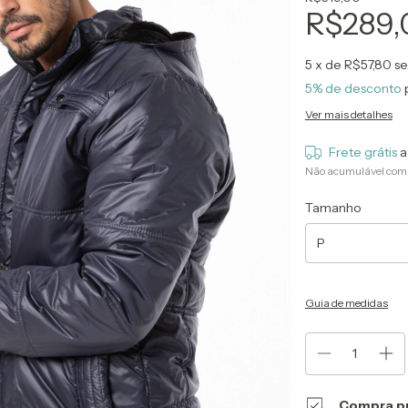
R$289,
5
x de
R$57,80
se
5% de desconto
Ver mais detalhes
Frete grátis
a
Não acumulável com
Tamanho
Guia de medidas
Compra p