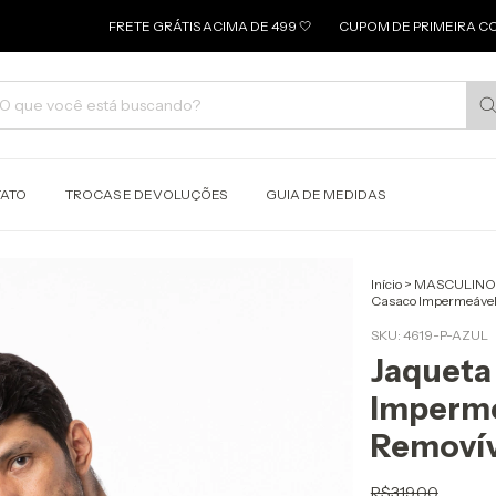
FRETE GRÁTIS ACIMA DE 499 🤍
CUPOM DE PRIMEIRA COMPRA: USE
ATO
TROCAS E DEVOLUÇÕES
GUIA DE MEDIDAS
Início
>
MASCULINO
Casaco Impermeável 
SKU:
4619-P-AZUL
Jaqueta
Imperme
Removív
R$319,00