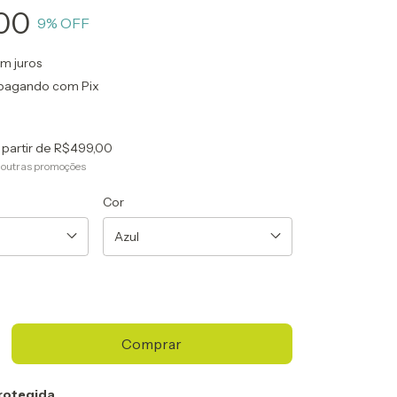
00
9
% OFF
m juros
pagando com Pix
 partir de
R$499,00
 outras promoções
Cor
rotegida