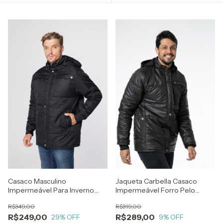
Casaco Masculino
Jaqueta Carbella Casaco
Impermeável Para Inverno
Impermeável Forro Pelo
Frio Neve Viagem
Capuz Removível Preto
R$349,00
R$319,00
R$249,00
R$289,00
29
% OFF
9
% OFF