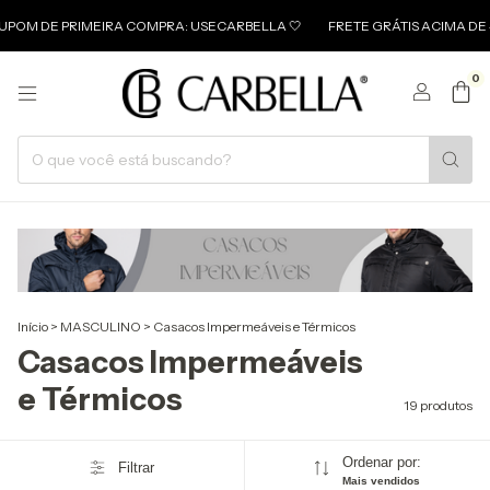
E PRIMEIRA COMPRA: USECARBELLA 🤍
FRETE GRÁTIS ACIMA DE 499 🤍
0
Início
>
MASCULINO
>
Casacos Impermeáveis e Térmicos
Casacos Impermeáveis
e Térmicos
19 produtos
Ordenar por:
Filtrar
Mais vendidos