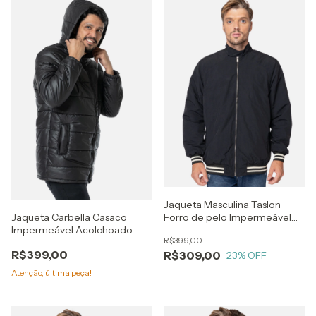
Jaqueta Masculina Taslon
Forro de pelo Impermeável
Jaqueta Carbella Casaco
com Punho Listrado
Impermeável Acolchoado
R$399,00
Puffer Bobojaco Preto
R$399,00
R$309,00
23
% OFF
Atenção, última peça!