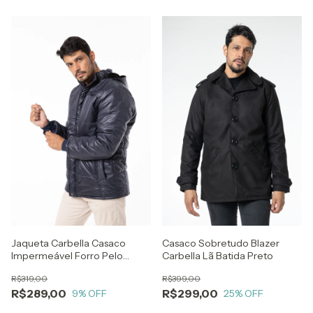
Jaqueta Carbella Casaco
Casaco Sobretudo Blazer
Impermeável Forro Pelo
Carbella Lã Batida Preto
Capuz Removível Azul
R$319,00
R$399,00
R$289,00
R$299,00
9
% OFF
25
% OFF