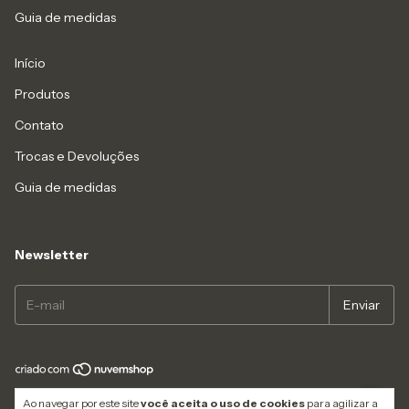
Guia de medidas
Início
Produtos
Contato
Trocas e Devoluções
Guia de medidas
Newsletter
Copyright Carbella Oficial - 12402656000110 - 2026. Todos os direitos
Ao navegar por este site
você aceita o uso de cookies
para agilizar a
reservados.