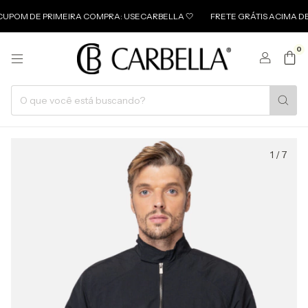
DE PRIMEIRA COMPRA: USECARBELLA 🤍
FRETE GRÁTIS ACIMA DE 499 
0
1
/
7