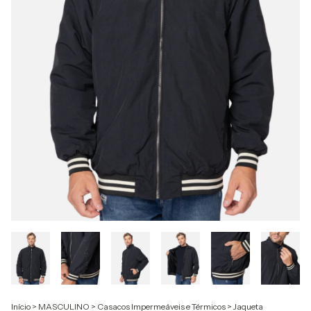
Início
>
MASCULINO
>
Casacos Impermeáveis e Térmicos
>
Jaqueta