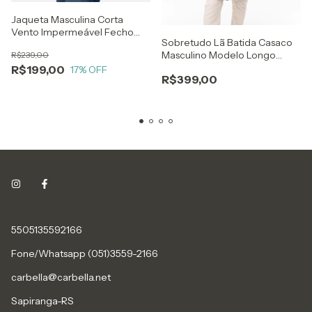
Jaqueta Masculina Corta
Vento Impermeável Fecho
Sobretudo Lã Batida Casaco
Refletivo Cinza
Masculino Modelo Longo
R$239,00
Estilo Trench Coat
R$199,00
17
% OFF
R$399,00
5505135592166
Fone/Whatsapp (051)3559-2166
carbella@carbella.net
Sapiranga-RS