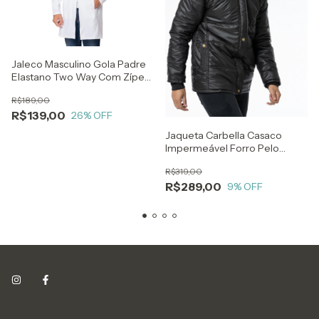
Jaleco Masculino Gola Padre
Elastano Two Way Com Zíper
Slim
R$189,00
R$139,00
26
% OFF
Jaqueta Carbella Casaco
Impermeável Forro Pelo
Capuz Removível Preto
R$319,00
R$289,00
9
% OFF