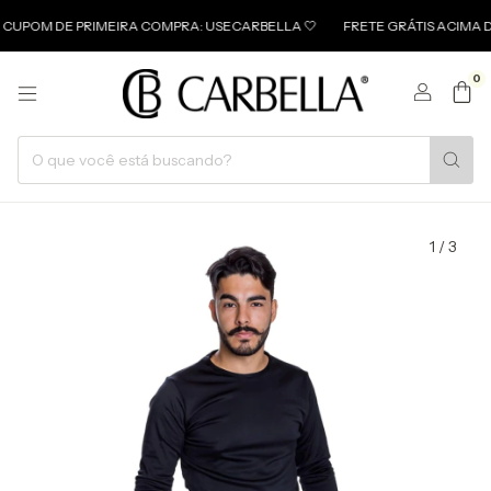
 DE PRIMEIRA COMPRA: USECARBELLA 🤍
FRETE GRÁTIS ACIMA DE 499 
0
1
/
3