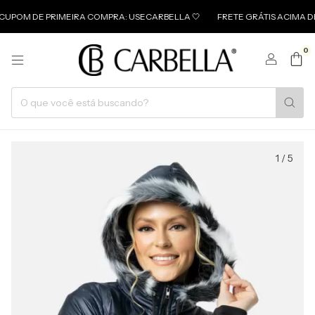
DE PRIMEIRA COMPRA: USECARBELLA 🤍
FRETE GRÁTIS ACIMA DE 499 
0
1
/
5