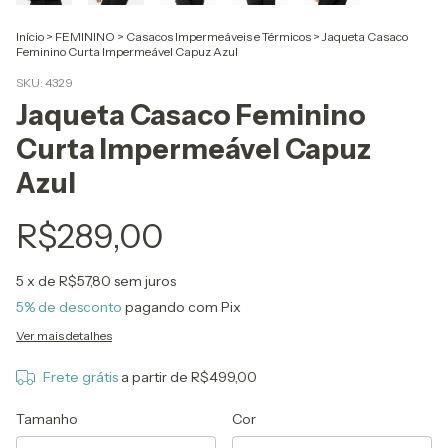
Início
>
FEMININO
>
Casacos Impermeáveis e Térmicos
>
Jaqueta Casaco
Feminino Curta Impermeável Capuz Azul
SKU:
4329
Jaqueta Casaco Feminino
Curta Impermeável Capuz
Azul
R$289,00
5
x de
R$57,80
sem juros
5% de desconto
pagando com Pix
Ver mais detalhes
Frete grátis
a partir de
R$499,00
Tamanho
Cor