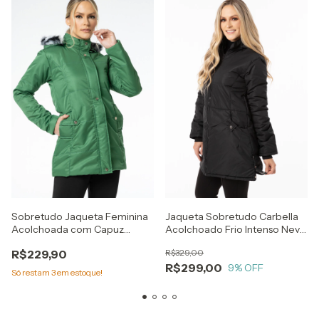
Sobretudo Jaqueta Feminina
Jaqueta Sobretudo Carbella
Acolchoada com Capuz
Acolchoado Frio Intenso Neve
Removível verde
- Impermeável
R$229,90
R$329,00
R$299,00
9
% OFF
Só restam
3
em estoque!